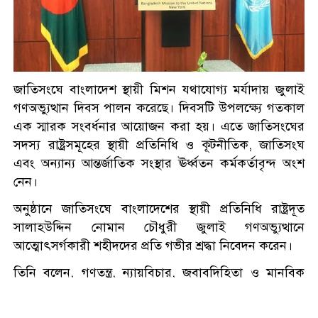
সাত শিক্ষাপ্রতিষ্ঠানে ছাত্রদল- শিবির
সংঘর্ষ, আহত শতাধিক
জাতিসংঘে বাংলাদেশ স্থায়ী মিশন যথাযোগ্য মর্যাদায় জুলাই
শ্রীলঙ্কায় বন্যা ও ভূমিধসে ৭ জনের
গণঅভ্যুত্থান দিবস পালন করেছে। দিবসটি উপলক্ষ্যে গতকাল
মৃত্যু, স্কুল কলেজ বন্ধ ঘোষণা
এক স্মারক সংবর্ধনার আয়োজন করা হয়। এতে জাতিসংঘের
সদস্য রাষ্ট্রসমূহের স্থায়ী প্রতিনিধি ও কূটনীতিক, জাতিসংঘ
একদিনে ৩০০ থেকে নেমে ১৫০
এবং অন্যান্য আন্তর্জাতিক সংস্থার ঊর্ধ্বতন কর্মকর্তাবৃন্দ অংশ
টাকা কাঁচা মরিচ
নেন।
অনুষ্ঠানে জাতিসংঘে বাংলাদেশের স্থায়ী প্রতিনিধি রাষ্ট্রদূত
সালাহউদ্দিন নোমান চৌধুরী জুলাই গণঅভ্যুত্থানে
প্রধানমন্ত্রীকে নিয়ে ‘আপত্তিকর
আত্মোৎসর্গকারী শহীদদের প্রতি গভীর শ্রদ্ধা নিবেদন করেন।
পোস্ট’, গ্রেপ্তার এনসিপির বহিষ্কৃত
নেতা
তিনি বলেন, গণতন্ত্র, ন্যায়বিচার, জবাবদিহিতা ও মানবিক
মর্যাদা প্রতিষ্ঠার প্রত্যয়ে জনগণের সম্মিলিত আকাঙ্ক্ষার
শান্তির বাংলাদেশ চাই, সংঘাতের
ঐতিহাসিক বহিঃপ্রকাশ ছিল জুলাই গণঅভ্যুত্থান। একটি