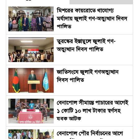
মিশরের কায়রোতে থাযোগ্য
মর্যাদায় জুলাই গণ-অভ্যুত্থান দিবস
পালিত
তুরস্কের ইস্তাম্বুলে জুলাই গণ-
অভ্যুত্থান দিবস পালিত
জাতিসংঘে জুলাই গণঅভ্যুত্থান
দিবস পালিত
বেনাপোল সীমান্তে পাচারের আগেই
১ কোটি ১০ লাখ টাকার স্বর্ণসহ
যুবক আটক
বেনাপোল পৌর নির্বাচনের আগে