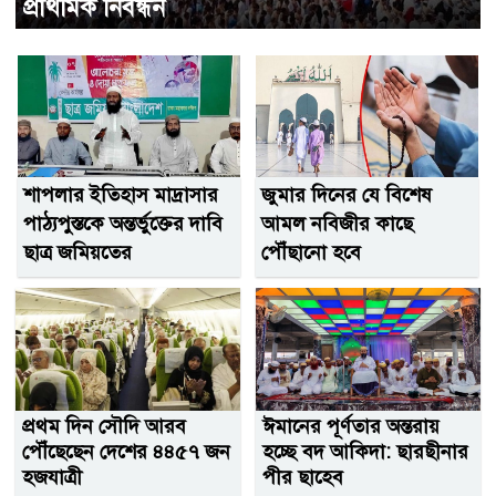
প্রাথমিক নিবন্ধন
শাপলার ইতিহাস মাদ্রাসার
জুমার দিনের যে বিশেষ
পাঠ্যপুস্তকে অন্তর্ভুক্তের দাবি
আমল নবিজীর কাছে
ছাত্র জমিয়তের
পৌঁছানো হবে
প্রথম দিন সৌদি আরব
ঈমানের পূর্ণতার অন্তরায়
পৌঁছেছেন দেশের ৪৪৫৭ জন
হচ্ছে বদ আকিদা: ছারছীনার
হজযাত্রী
পীর ছাহেব