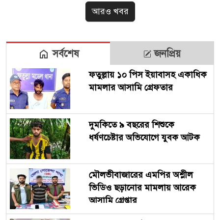
আরও খবর
সর্বশেষ
জনপ্রিয়
ফতুল্লায় ১০ পিস ইয়াবাসহ একাধিক
মামলার আসামি গ্রেফতার
দুমকিতে ৯ বছরের শিশুকে
ধর্ষণচেষ্টার অভিযোগে যুবক আটক
মৌলভীবাজারের এমপির অশ্লীল
ভিডিও ছড়ানোর মামলায় আরেক
আসামি গ্রেপ্তার