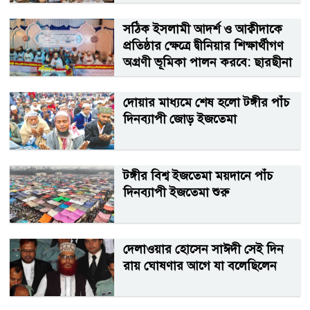
সঠিক ইসলামী আদর্শ ও আক্বীদাকে
প্রতিষ্ঠার ক্ষেত্রে দ্বীনিয়ার শিক্ষার্থীগণ
অগ্রণী ভূমিকা পালন করবে: ছারছীনা
পীর
দোয়ার মাধ্যমে শেষ হলো টঙ্গীর পাঁচ
দিনব্যাপী জোড় ইজতেমা
টঙ্গীর বিশ্ব ইজতেমা ময়দানে পাঁচ
দিনব্যাপী ইজতেমা শুরু
দেলাওয়ার হোসেন সাঈদী সেই দিন
রায় ঘোষণার আগে যা বলেছিলেন