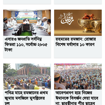
এবারও জনপ্রতি সর্বনিম্ন
রহমতের রমজান: রোজার
ফিতরা ১১০, সর্বোচ্চ ২৮০৫
বিশেষ মর্যাদার ১০ কারণ
টাকা
পবিত্র মাহে রমজানের প্রথম
আবেগপ্রবণ হয়ে নিজের
জুমায় মসজিদে মুসল্লিদের
ঈমানকে বিসর্জন দেয়া যাবে
ঢল
না: ছারছীনার পীর ছাহেব