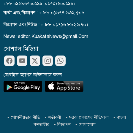
+৮৮ ০৯৬৯৬৭০০১৯৯, ০১৭৩১৬০০১৯৯।
বার্তা এবং বিজ্ঞাপন : + ৮৮ ০১৬৭৪ ৬৩২ ৫০৯।
ড্যাবের প্রতিষ্ঠাবার্ষিকীতে চিকিৎসক
বিজ্ঞাপন এবং নিউজ : + ৮৮ ০১৭১৬ ৮৯২ ৯৭০।
সমাবেশের উদ্বোধন করলেন
News: editor.KuakataNews@gmail.Com
প্রধানমন্ত্রী
সোশ্যাল মিডিয়া
আগৈলঝাড়ায় ইউএনও’র নির্দেশের
১৩ দিন পর ফের সরকারি গাছ কেটে
নেয়ার অভিযোগ
মোবাইল অ্যাপস ডাউনলোড করুন
জুলাই স্মৃতি জাদুঘর পরিদর্শন
করলেন এনসিপি নেতারা
বরিশালে লাল ফিতা কেটে বাঁশের
গোপনীয়তার নীতি
শর্তাবলী
মন্তব্য প্রকাশের নীতিমালা
বাংলা
সাঁকো উদ্বোধন করলেন বিএনপি
কনভার্টার
বিজ্ঞাপন
যোগাযোগ
নেতা