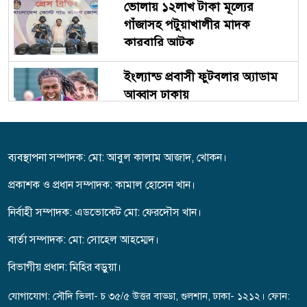
ভোলায় ১২লাখ টাকা মূল্যের
গাঁজাসহ পটুয়াখালীর মাদক
কারবারি আটক
ইংল্যান্ড প্রবাসী ফুটবলার অ্যাডাম
আব্বাস ঢাকায়
ঝিনাইগাতীতে অবৈধ ভারতীয় বিভিন্ন
ব্যবস্থাপনা সম্পাদক: মো: আবুল কালাম আজাদ, খোকন।
ব্যান্ডের হুইস্কি মদ উদ্বার
প্রকাশক ও প্রধান সম্পাদক: কামাল হোসেন খান।
নির্বাহী সম্পাদক: এডভোকেট মো: ফেরদৌস খান।
গরুবাহী ভুটভুটি-বাসের মুখোমুখি
সংঘর্ষে নিহত ৩, আহত ৪
বার্তা সম্পাদক: মো: সো‌হেল আহম্মেদ।
বিভাগীয় প্রধান: মিহির বড়ুয়া।
নারী ফুটবলে নতুন ইতিহাস ঋতুপর্ণা
যোগাযোগ: সৌদি ভিলা- চ ৩৫/৫ উত্তর বাড্ডা, গুলশান, ঢাকা- ১২১২। ফোন:
কে ছাড়াই এএফসি মিশনে রাজশাহী