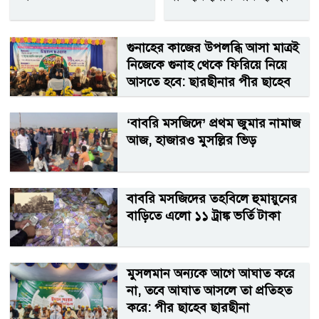
গুনাহের কাজের উপলব্ধি আসা মাত্রই
নিজেকে গুনাহ থেকে ফিরিয়ে নিয়ে
আসতে হবে: ছারছীনার পীর ছাহেব
‘বাবরি মসজিদে’ প্রথম জুমার নামাজ
আজ, হাজারও মুসল্লির ভিড়
বাবরি মসজিদের তহবিলে হুমায়ুনের
বাড়িতে এলো ১১ ট্রাঙ্ক ভর্তি টাকা
মুসলমান অন্যকে আগে আঘাত করে
না, তবে আঘাত আসলে তা প্রতিহত
করে: পীর ছাহেব ছারছীনা