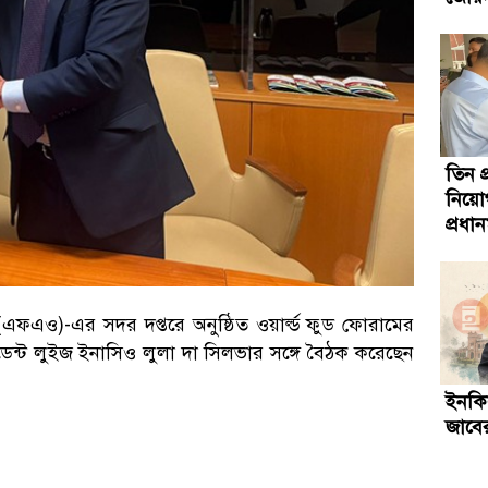
তিন প্
নিয়ো
প্রধানম
(এফএও)-এর সদর দপ্তরে অনুষ্ঠিত ওয়ার্ল্ড ফুড ফোরামের
িডেন্ট লুইজ ইনাসিও লুলা দা সিলভার সঙ্গে বৈঠক করেছেন
ইনকিল
জাবের