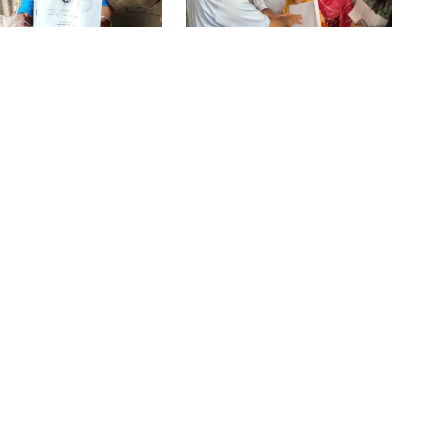
 থেকে প্রতিবন্ধী ভাতা-
তিন প্রতিবন্ধী ব্যক্তির হাতে
একদিনে ৩০০ থেকে নেমে ১৫০ টাকা
ন করবেন যেভাবে
নিয়োগপত্র তুলে দিলেন
কাঁচা মরিচ
প্রধানমন্ত্রী
প্রধানমন্ত্রীকে নিয়ে ‘আপত্তিকর পোস্ট’,
গ্রেপ্তার এনসিপির বহিষ্কৃত নেতা
াদেশে কোনো শিশুই
ইনকিলাব মঞ্চের আহ্বায়ক
শান্তির বাংলাদেশ চাই, সংঘাতের নয়:
িছিয়ে থাকবে না: ববি
জাবের, সদস্য সচিব জুমা
মিজানুর রহমান আজহারী
াজ
ভারতে যাওয়ার পথে বেনাপোলে
আওয়ামী লীগের নেতা আটক