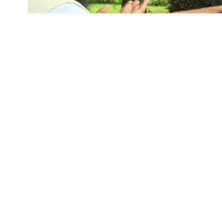
২০২৪ সালের জুলাই গণঅভ্যুত্থানে শহীদদের স্মৃতি সংরক্
ধরতে প্রতিষ্ঠিত জুলাই গণঅভ্যুত্থান স্মৃতি জাদুঘর আনুষ্ঠা
(৫ আগস্ট) সকাল ৯টায় রাজধানীর শেরেবাংলা নগরে অ
জাদুঘরের উদ্বোধন করেন তিনি। ২০২৪ সালের ৫ আগস্ট শ
জাদুঘরটি জনসাধারণের জন্য উন্মুক্ত করার উদ্যোগ নেওয়া