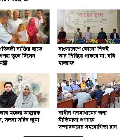
রতিবন্ধী ব্যক্তির হাতে
বাংলাদেশে কোনো শিশুই
গপত্র তুলে দিলেন
আর পিছিয়ে থাকবে না: ববি
ন্ত্রী
হাজ্জাজ
াব মঞ্চের আহ্বায়ক
স্বাধীন গণমাধ্যমের জন্য
, সদস্য সচিব জুমা
নীতিমালা প্রণয়নে
সম্পাদকদের সহযোগিতা চান
প্রধানমন্ত্রী