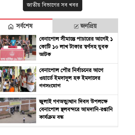
জাতীয় বিভাগের সব খবর
সর্বশেষ
জনপ্রিয়
বেনাপোল সীমান্তে পাচারের আগেই ১
কোটি ১০ লাখ টাকার স্বর্ণসহ যুবক
আটক
বেনাপোল পৌর নির্বাচনের আগে
ওয়ার্ডে ইমদাদুল হক ইমদাদের
গণসংযোগ
জুলাই গণঅভ্যুত্থান দিবস উপলক্ষে
বেনাপোল স্থলবন্দরে আমদানি-রপ্তানি
কার্যক্রম বন্ধ
সারাদেশে পালিত হচ্ছে জুলাই গণ-