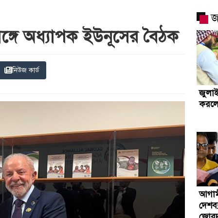
জ
 সঙ্গে অধ্যাপক ইউনূসের বৈঠক
নিউজ কার্ড
জুলাই
করলেন 
আগাম
দেশব্য
জোরদার 