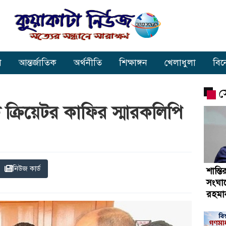
া
আন্তর্জাতিক
অর্থনীতি
শিক্ষাঙ্গন
খেলাধুলা
বি
স
্ট ক্রিয়েটর কাফির স্মারকলিপি
নিউজ কার্ড
শান্ত
সংঘা
রহমা