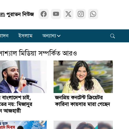
পুরাতন নিউজ
নোদন
ইসলাম
অন্যান্য
োশ্যাল মিডিয়া সম্পর্কিত আরও
ির বাংলাদেশ চাই,
জনপ্রিয় কনটেন্ট ক্রিয়েটর
তের নয়: মিজানুর
কারিনা কায়সার মারা গেছেন
ন আজহারী