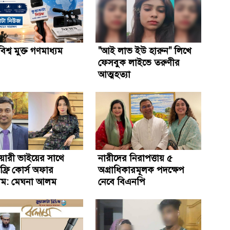
শ্ব মুক্ত গণমাধ্যম
"আই লাভ ইউ হারুন" লিখে
ফেসবুক লাইভে তরুণীর
আত্মহত্যা
়ারী ভাইয়ের সাথে
নারীদের নিরাপত্তায় ৫
ফ্রি কোর্স অফার
অগ্রাধিকারমূলক পদক্ষেপ
ম: মেঘনা আলম
নেবে বিএনপি