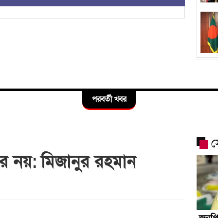
পরবর্তী খবর
স
ের নয়: মিজানুর রহমান
জনপ্রি