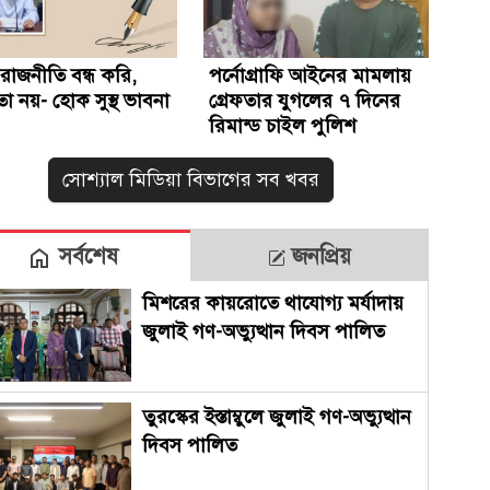
থ রাজনীতি বন্ধ করি,
পর্নোগ্রাফি আইনের মামলায়
থতা নয়- হোক সুস্থ ভাবনা
গ্রেফতার যুগলের ৭ দিনের
রিমান্ড চাইল পুলিশ
সোশ্যাল মিডিয়া বিভাগের সব খবর
সর্বশেষ
জনপ্রিয়
মিশরের কায়রোতে থাযোগ্য মর্যাদায়
জুলাই গণ-অভ্যুত্থান দিবস পালিত
তুরস্কের ইস্তাম্বুলে জুলাই গণ-অভ্যুত্থান
দিবস পালিত