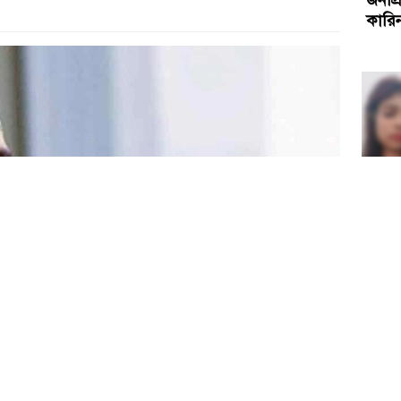
কারিন
"আই 
ফেসব
আত্মহ
নারীদ
অগ্রা