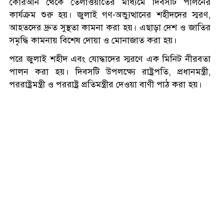
কোরআন থেকে তেলাওয়াতের মাধ্যমে দিবসটি পালনের
একদিনে ৩০০ থেকে নেমে ১৫০
কার্যক্রম শুরু হয়। জুলাই গণ-অভ্যুত্থানের শহীদদের স্মরণ,
টাকা কাঁচা মরিচ
আহতদের দ্রুত সুস্থতা কামনা করা হয়। এছাড়া দেশ ও জাতির
সমৃদ্ধি কামনায় বিশেষ দোয়া ও মোনাজাত করা হয়।
পরে জুলাই শহীদ এবং যোদ্ধাদের স্মরণে এক মিনিট নীরবতা
প্রধানমন্ত্রীকে নিয়ে ‘আপত্তিকর
পালন করা হয়। দিবসটি উপলক্ষ্যে রাষ্ট্রপতি, প্রধানমন্ত্রী,
পোস্ট’, গ্রেপ্তার এনসিপির বহিষ্কৃত
পররাষ্ট্রমন্ত্রী ও পররাষ্ট্র প্রতিমন্ত্রীর দেওয়া বাণী পাঠ করা হয়।
নেতা
এছাড়া বিশেষ আলোচনা সভায় বক্তব্য রাখেন মিশরের বিখ্যাত
শান্তির বাংলাদেশ চাই, সংঘাতের
আল আজাহার বিশ্ববিদ্যালয়ের বাংলাদেশি শিক্ষার্থীদের সংগঠন
নয়: মিজানুর রহমান আজহারী
‘ইত্তিহাদ’-এর সভাপতি নোমানুল করিম, কায়রো
বিশ্ববিদ্যালয়ের ছাত্র আল আমিন আকন্দ, ইয়াসমিনা
টেক্সটাইলের ব্যবস্থাপক ইব্রাহীম হাসান। এতে সমাপনী বক্তব্য
ভারতে যাওয়ার পথে বেনাপোলে
রাখেন দূতাবাসের চার্জ দ্য অ্যাফেয়ার্স গৌতম কুমার দে।
আওয়ামী লীগের নেতা আটক
আলোচনা সভার শেষে নৃত্যসহ সমবেত সংগীত পরিবেশিত
হয়।
চার্জ দ্য অ্যাফেয়ার্স গৌতম কুমার দে জুলাই গণ-অভ্যুত্থানের