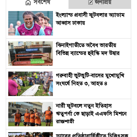
সর্বশেষ
জনপ্রিয়
ইংল্যান্ড প্রবাসী ফুটবলার অ্যাডাম
আব্বাস ঢাকায়
ঝিনাইগাতীতে অবৈধ ভারতীয়
বিভিন্ন ব্যান্ডের হুইস্কি মদ উদ্বার
গরুবাহী ভুটভুটি-বাসের মুখোমুখি
সংঘর্ষে নিহত ৩, আহত ৪
নারী ফুটবলে নতুন ইতিহাস
ঋতুপর্ণা কে ছাড়াই এএফসি মিশনে
রাজশাহী
ড্যাবের প্রতিষ্ঠাবার্ষিকীতে চিকিৎসক