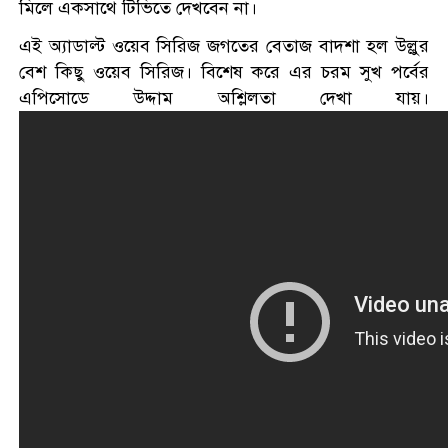
মিলে একসাথে টিভিতে দেখবেন না।
বাংলাদেশ’ টকশোতে সাইফুল
ইসলাম সোহেল ও চিত্রনায়ক ডিএ
এই অ্যাডাল্ট ওয়েব সিরিজ জগতের বেতাজ বাদশা হল উল্লুর
তায়েব
বেশ কিছু ওয়েব সিরিজ। বিশেষ করে এর চরম সুখ পর্বের
সিলেটের ওসমানীনগরে দুই বাসের
এপিসোডে উদ্দাম অশ্লিলতা দেখা যায়।
মুখোমুখি সংঘর্ষে ৮ জন নিহত