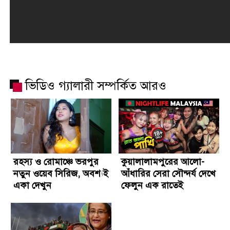
ভিডিও গ্যালারী সম্পর্কিত আরও
রহস্য ও রোমাঞ্চে ভরপুর
কুয়ালালামপুরের আলো-
নতুন ওয়েব সিরিজ, অবশ্যই
আঁধারির সেরা সৌন্দর্য দেখে
একা দেখুন
ফেলুন এক রাতেই