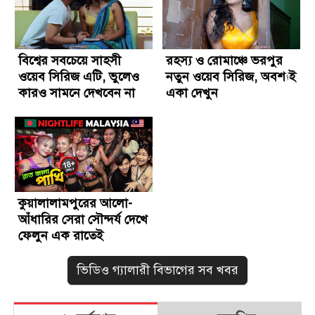
বিশ্বের সবচেয়ে সাহসী
রহস্য ও রোমাঞ্চে ভরপুর
ওয়েব সিরিজ এটি, ভুলেও
নতুন ওয়েব সিরিজ, অবশ্যই
কারও সামনে দেখবেন না
একা দেখুন
কুয়ালালামপুরের আলো-
আঁধারির সেরা সৌন্দর্য দেখে
ফেলুন এক রাতেই
ভিডিও গ্যালারী বিভাগের সব খবর