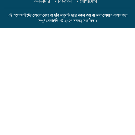
কনভার্টার
বিজ্ঞাপন
যোগাযোগ
এই ওয়েবসাইটের কোনো লেখা বা ছবি অনুমতি ছাড়া নকল করা বা অন্য কোথাও প্রকাশ করা
সম্পূর্ণ বেআইনি। © ২০২৪ সর্বস্বত্ব সংরক্ষিত ।