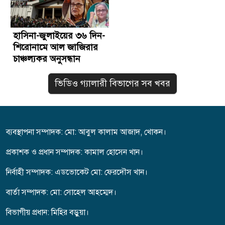
হাসিনা-জুলাইয়ের ৩৬ দিন-
শিরোনামে আল জাজিরার
চাঞ্চল্যকর অনুসন্ধান
ভিডিও গ্যালারী বিভাগের সব খবর
ব্যবস্থাপনা সম্পাদক: মো: আবুল কালাম আজাদ, খোকন।
প্রকাশক ও প্রধান সম্পাদক: কামাল হোসেন খান।
নির্বাহী সম্পাদক: এডভোকেট মো: ফেরদৌস খান।
বার্তা সম্পাদক: মো: সো‌হেল আহম্মেদ।
বিভাগীয় প্রধান: মিহির বড়ুয়া।