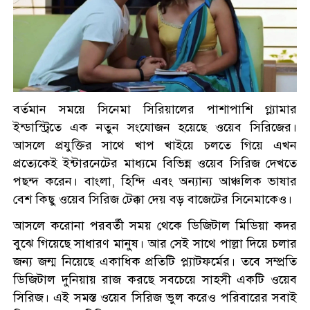
ফতুল্লা ভেঙে হচ্ছে নতুন থানা,
লিখিত প্রস্তাব পাঠালেন এমপি
রূপগঞ্জে আমের ক্যারেটে ৩৭৭
বর্তমান সময়ে সিনেমা সিরিয়ালের পাশাপাশি গ্ল্যামার
বোতল ফেনসিডিল, ট্রাকসহ গ্রেপ্তার
ইন্ডাস্ট্রিতে এক নতুন সংযোজন হয়েছে ওয়েব সিরিজের।
১
আসলে প্রযুক্তির সাথে খাপ খাইয়ে চলতে গিয়ে এখন
প্রত্যেকেই ইন্টারনেটের মাধ্যমে বিভিন্ন ওয়েব সিরিজ দেখতে
শ্রীপুরের কৃতি সন্তান লায়ন গনি
পছন্দ করেন। বাংলা, হিন্দি এবং অন্যান্য আঞ্চলিক ভাষার
মিয়া বাবুল পেলেন নিসচা বিশেষ
বেশ কিছু ওয়েব সিরিজ টেক্কা দেয় বড় বাজেটের সিনেমাকেও।
সম্মাননা ২০২৬
আসলে করোনা পরবর্তী সময় থেকে ডিজিটাল মিডিয়া কদর
ফতুল্লায় ৬০০ গ্রাম গাঁজাসহ চিহ্নিত
বুঝে গিয়েছে সাধারণ মানুষ। আর সেই সাথে পাল্লা দিয়ে চলার
মাদক কারবারি গ্রেপ্তার
জন্য জন্ম নিয়েছে একাধিক প্রতিটি প্ল্যাটফর্মের। তবে সম্প্রতি
ডিজিটাল দুনিয়ায় রাজ করছে সবচেয়ে সাহসী একটি ওয়েব
সিরিজ। এই সমস্ত ওয়েব সিরিজ ভুল করেও পরিবারের সবাই
চ্যানেল আইয়ের ‘আমরাই