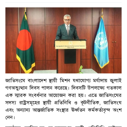
ঢাবিতে ছাত্রশিবিরের গণজমায়েত
জুলাই স্মৃতি জাদুঘর উদ্বোধন
করলেন প্রধানমন্ত্রী
সাত শিক্ষাপ্রতিষ্ঠানে ছাত্রদল- শিবির
সংঘর্ষ, আহত শতাধিক
জাতিসংঘে বাংলাদেশ স্থায়ী মিশন যথাযোগ্য মর্যাদায় জুলাই
শ্রীলঙ্কায় বন্যা ও ভূমিধসে ৭ জনের
গণঅভ্যুত্থান দিবস পালন করেছে। দিবসটি উপলক্ষ্যে গতকাল
মৃত্যু, স্কুল কলেজ বন্ধ ঘোষণা
এক স্মারক সংবর্ধনার আয়োজন করা হয়। এতে জাতিসংঘের
সদস্য রাষ্ট্রসমূহের স্থায়ী প্রতিনিধি ও কূটনীতিক, জাতিসংঘ
একদিনে ৩০০ থেকে নেমে ১৫০
এবং অন্যান্য আন্তর্জাতিক সংস্থার ঊর্ধ্বতন কর্মকর্তাবৃন্দ অংশ
টাকা কাঁচা মরিচ
নেন।