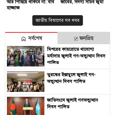
আর পিছিয়ে থাকবে না: ববি
জাবের, সদস্য সচিব জুমা
হাজ্জাজ
জাতীয় বিভাগের সব খবর
সর্বশেষ
জনপ্রিয়
মিশরের কায়রোতে থাযোগ্য
মর্যাদায় জুলাই গণ-অভ্যুত্থান দিবস
পালিত
তুরস্কের ইস্তাম্বুলে জুলাই গণ-
অভ্যুত্থান দিবস পালিত
জাতিসংঘে জুলাই গণঅভ্যুত্থান
দিবস পালিত