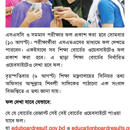
নারী ফুটবলে নতুন ইতিহাস
ঋতুপর্ণা কে ছাড়াই এএফসি মিশনে
রাজশাহী
ড্যাবের প্রতিষ্ঠাবার্ষিকীতে চিকিৎসক
এসএসসি ও সমমান পরীক্ষার ফল প্রকাশ করা হবে সোমবার
সমাবেশের উদ্বোধন করলেন
(১০ আগস্ট)। পরীক্ষার্থীরা এসএমএসের মাধ্যমে ফল দেখতে
প্রধানমন্ত্রী
পারবেন। একইসাথে সব শিক্ষা বোর্ডের ওয়েবসাইটেও ফল
প্রকাশ করা হবে। এ ছাড়া শিক্ষা বোর্ডের নির্ধারিত
আগৈলঝাড়ায় ইউএনও’র নির্দেশের
ওয়েবসাইটেও দেখা হবে ফল।
১৩ দিন পর ফের সরকারি গাছ
কেটে নেয়ার অভিযোগ
বৃহস্পতিবার (৬ আগস্ট) শিক্ষা মন্ত্রণালয়ের সিনিয়র তথ্য
অফিসার আব্দুল্লাহ শিবলী সাদিকের পাঠানো এক সংবাদ
জুলাই স্মৃতি জাদুঘর পরিদর্শন
বিজ্ঞপ্তিতে এ তথ্য জানা যায়।
করলেন এনসিপি নেতারা
ফল দেখা যাবে যেভাবে:
যে যে বোর্ডের রেজাল্ট সেই সেই বোর্ডের ওয়েবসাইটে পাওয়া
বরিশালে লাল ফিতা কেটে বাঁশের
যাবে ফল।
সাঁকো উদ্বোধন করলেন বিএনপি
যা
eduboardresult.gov.bd
ও
educationboardresults.g