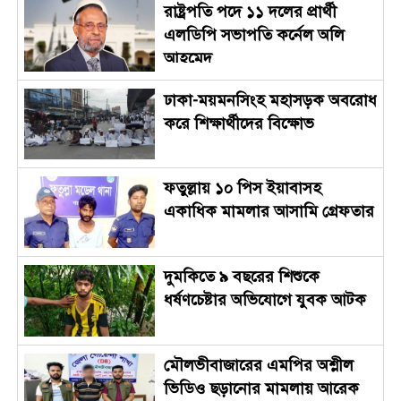
রাষ্ট্রপতি পদে ১১ দলের প্রার্থী
এলডিপি সভাপতি কর্নেল অলি
আহমেদ
ঢাকা-ময়মনসিংহ মহাসড়ক অবরোধ
করে শিক্ষার্থীদের বিক্ষোভ
ফতুল্লায় ১০ পিস ইয়াবাসহ
একাধিক মামলার আসামি গ্রেফতার
দুমকিতে ৯ বছরের শিশুকে
ধর্ষণচেষ্টার অভিযোগে যুবক আটক
মৌলভীবাজারের এমপির অশ্লীল
ভিডিও ছড়ানোর মামলায় আরেক