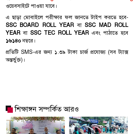
নেতা
ওয়েবসাইটে পাওয়া যাবে।
বুড়িগঙ্গাসহ রাজধানীর চারপাশের
এ ছাড়া মোবাইলে পরীক্ষার ফল জানতে টাইপ করতে হবে-
নদীদূষণ রোধে পরিকল্পনার নির্দেশ
SSC BOARD ROLL YEAR
বা
SSC MAD ROLL
প্রধানমন্ত্রীর
YEAR
বা
SSC TEC
ROLL YEAR
এবং পাঠাতে হবে
১৬১৪০
নম্বরে।
প্রতিটি SMS-এর জন্য ১.৩৯ টাকা চার্জ প্রযোজ্য (সব ট্যাক্স
অন্তর্ভুক্ত)।
শিক্ষাঙ্গন সম্পর্কিত আরও