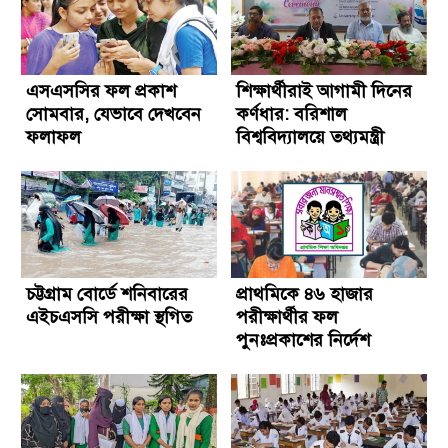
এসএসসির ফল প্রকাশ
শিক্ষার্থীরাই আগামী দিনের
সোমবার, যেভাবে দেখবেন
কর্ণধার: বরিশাল
ফলাফল
বিশ্ববিদ্যালয়ে তথ্যমন্ত্রী
চট্টগ্রাম বোর্ডে শনিবারের
প্রাথমিকে ৪৬ হাজার
এইচএসসি পরীক্ষা স্থগিত
পরীক্ষার্থীর ফল
পুনঃপ্রকাশের নির্দেশ