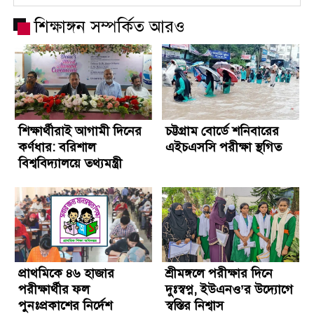
শিক্ষাঙ্গন সম্পর্কিত আরও
শিক্ষার্থীরাই আগামী দিনের
চট্টগ্রাম বোর্ডে শনিবারের
কর্ণধার: বরিশাল
এইচএসসি পরীক্ষা স্থগিত
বিশ্ববিদ্যালয়ে তথ্যমন্ত্রী
প্রাথমিকে ৪৬ হাজার
শ্রীমঙ্গলে পরীক্ষার দিনে
পরীক্ষার্থীর ফল
দুঃস্বপ্ন, ইউএনও’র উদ্যোগে
পুনঃপ্রকাশের নির্দেশ
স্বস্তির নিশ্বাস