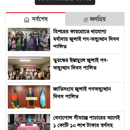
সর্বশেষ
জনপ্রিয়
মিশরের কায়রোতে থাযোগ্য
মর্যাদায় জুলাই গণ-অভ্যুত্থান দিবস
পালিত
তুরস্কের ইস্তাম্বুলে জুলাই গণ-
অভ্যুত্থান দিবস পালিত
জাতিসংঘে জুলাই গণঅভ্যুত্থান
দিবস পালিত
বেনাপোল সীমান্তে পাচারের আগেই
১ কোটি ১০ লাখ টাকার স্বর্ণসহ