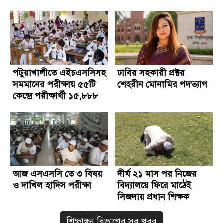
পটুয়াখালীতে এইচএসসিসহ
ঢাবির সহকারী প্রক্টর
সমমানের পরীক্ষায় ৫৫টি
শেহরীন মোনামির পদত্যাগ
কেন্দ্রে পরীক্ষার্থী ১৫,৮৮৮
জন
আজ এসএসসি তে ৩ বিষয়
দীর্ঘ ২১ মাস পর নিজের
ও দাখিল হাদিস পরীক্ষা
বিদ্যালয়ে ফিরে মাঠেই
সিজদায় প্রধান শিক্ষক
শিক্ষাঙ্গন বিভাগের সব খবর