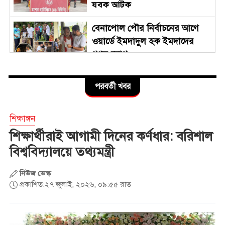
যুবক আটক
বেনাপোল পৌর নির্বাচনের আগে
ওয়ার্ডে ইমদাদুল হক ইমদাদের
গণসংযোগ
জুলাই গণঅভ্যুত্থান দিবস উপলক্ষে
পরবর্তী খবর
বেনাপোল স্থলবন্দরে আমদানি-
রপ্তানি কার্যক্রম বন্ধ
শিক্ষাঙ্গন
সারাদেশে পালিত হচ্ছে জুলাই গণ-
শিক্ষার্থীরাই আগামী দিনের কর্ণধার: বরিশাল
অভ্যুত্থানের দ্বিতীয় বর্ষপূর্তি
বিশ্ববিদ্যালয়ে তথ্যমন্ত্রী
নিউজ ডেস্ক
ছাত্রদলের হামলার প্রতিবাদে
প্রকাশিত:২৭ জুলাই, ২০২৬, ০৯:৫৫ রাত
ঢাবিতে ছাত্রশিবিরের গণজমায়েত