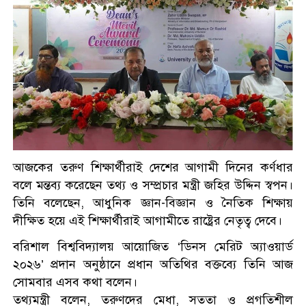
জুলাই স্মৃতি জাদুঘর উদ্বোধন
করলেন প্রধানমন্ত্রী
সাত শিক্ষাপ্রতিষ্ঠানে ছাত্রদল- শিবির
সংঘর্ষ, আহত শতাধিক
শ্রীলঙ্কায় বন্যা ও ভূমিধসে ৭ জনের
মৃত্যু, স্কুল কলেজ বন্ধ ঘোষণা
আজকের তরুণ শিক্ষার্থীরাই দেশের আগামী দিনের কর্ণধার
বলে মন্তব্য করেছেন তথ্য ও সম্প্রচার মন্ত্রী জহির উদ্দিন স্বপন।
তিনি বলেছেন, আধুনিক জ্ঞান-বিজ্ঞান ও নৈতিক শিক্ষায়
একদিনে ৩০০ থেকে নেমে ১৫০
দীক্ষিত হয়ে এই শিক্ষার্থীরাই আগামীতে রাষ্ট্রের নেতৃত্ব দেবে।
টাকা কাঁচা মরিচ
বরিশাল বিশ্ববিদ্যালয় আয়োজিত ‘ডিনস মেরিট অ্যাওয়ার্ড
২০২৬’ প্রদান অনুষ্ঠানে প্রধান অতিথির বক্তব্যে তিনি আজ
প্রধানমন্ত্রীকে নিয়ে ‘আপত্তিকর
সোমবার এসব কথা বলেন।
পোস্ট’, গ্রেপ্তার এনসিপির বহিষ্কৃত
তথ্যমন্ত্রী বলেন, তরুণদের মেধা, সততা ও প্রগতিশীল