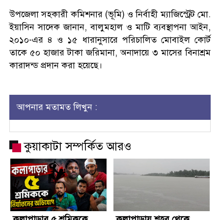
উপজেলা সহকারী কমিশনার (ভূমি) ও নির্বাহী ম্যাজিস্ট্রেট মো.
ইয়াসিন সাদেক জানান, বালুমহাল ও মাটি ব্যবস্থাপনা আইন,
২০১০-এর ৪ ও ১৫ ধারানুসারে পরিচালিত মোবাইল কোর্ট
তাকে ৫০ হাজার টাকা জরিমানা, অনাদায়ে ৩ মাসের বিনাশ্রম
কারাদন্ড প্রদান করা হয়েছে।
আপনার মতামত লিখুন :
কুয়াকাটা সম্পর্কিত আরও
কলাপাড়ার ৫ শ্রমিককে
কলাপাড়ায় শহর থেকে