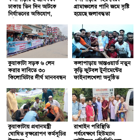
ঢাকায় তিন দিন আটকে
গ্রামাঞ্চলের পানি জমে সৃষ্টি
নির্যাতনের অভিযোগ,
হয়েছে জলাবদ্ধতা
আটক-৩
কুয়াকাটা সড়ক ৬ লেন
কলাপাড়ায় আন্তওয়ার্ড নতুন
করার দাবিতে ৩০
কূড়ি ফুটবল টুর্নামেন্টের
কিলোমিটার দীর্ঘ মানববন্ধন
ফাইনালখেলা অনুষ্ঠিত
কুয়াকাটায় প্রধানমন্ত্রী
রাখাইন পরিস্থিতি
ঘোষিত বৃক্ষরোপণ কর্মসূচির
পর্যবেক্ষণে হিউম্যান