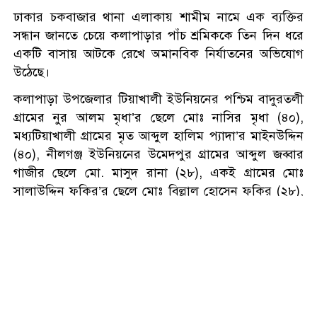
শ্রীলঙ্কায় বন্যা ও ভূমিধসে ৭ জনের
ঢাকার চকবাজার থানা এলাকায় শামীম নামে এক ব্যক্তির
মৃত্যু, স্কুল কলেজ বন্ধ ঘোষণা
সন্ধান জানতে চেয়ে কলাপাড়ার পাঁচ শ্রমিককে তিন দিন ধরে
একটি বাসায় আটকে রেখে অমানবিক নির্যাতনের অভিযোগ
উঠেছে।
একদিনে ৩০০ থেকে নেমে ১৫০
টাকা কাঁচা মরিচ
কলাপাড়া উপজেলার টিয়াখালী ইউনিয়নের পশ্চিম বাদুরতলী
গ্রামের নুর আলম মৃধা’র ছেলে মোঃ নাসির মৃধা (৪০),
মধ্যটিয়াখালী গ্রামের মৃত আব্দুল হালিম প্যাদা’র মাইনউদ্দিন
প্রধানমন্ত্রীকে নিয়ে ‘আপত্তিকর
(৪০), নীলগঞ্জ ইউনিয়নের উমেদপুর গ্রামের আব্দুল জব্বার
পোস্ট’, গ্রেপ্তার এনসিপির বহিষ্কৃত
গাজীর ছেলে মো. মাসুদ রানা (২৮), একই গ্রামের মোঃ
নেতা
সালাউদ্দিন ফকির’র ছেলে মোঃ বিল্লাল হোসেন ফকির (২৮),
একই গ্রামের মোঃ সালাউদ্দিন ফকির’র ছেলে মোঃ মাসুম বিল্লা
শান্তির বাংলাদেশ চাই, সংঘাতের
ফকির ওরফে জাহাঙ্গীর (৩৬)। এ ঘটনায় ভুক্তভোগী মো.
নয়: মিজানুর রহমান আজহারী
মাসুদ রানা বাদী হয়ে চকবাজার মডেল থানায় একটি এজাহার
দায়ের করেছেন।
ভারতে যাওয়ার পথে বেনাপোলে
এজাহার সূত্রে জানা যায়, ২১ জুলাই দুপুর থেকে ২৩ জুলাই
আওয়ামী লীগের নেতা আটক
সকাল পর্যন্ত চকবাজার থানাধীন হাজী বালু রোডের একটি