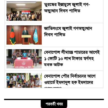
তুরস্কের ইস্তাম্বুলে জুলাই গণ-
অভ্যুত্থান দিবস পালিত
জাতিসংঘে জুলাই গণঅভ্যুত্থান
দিবস পালিত
বেনাপোল সীমান্তে পাচারের আগেই
১ কোটি ১০ লাখ টাকার স্বর্ণসহ
যুবক আটক
বেনাপোল পৌর নির্বাচনের আগে
ওয়ার্ডে ইমদাদুল হক ইমদাদের
গণসংযোগ
জুলাই গণঅভ্যুত্থান দিবস উপলক্ষে
পরবর্তী খবর
বেনাপোল স্থলবন্দরে আমদানি-