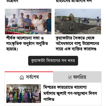
উদ্বোধন
রাইটসের প্রতিনিধি দল
কুয়াকাটায়
শীর্ষক আলোচনা সভা ও
কুয়াকাটার সৈকতে থেকে
সাংস্কৃতিক অনুষ্ঠান অনুষ্ঠিত
অবৈধভাবে বালু উত্তোলনের
হয়েছে।
দায়ে এক ব্যক্তির কারাদণ্ড
কুয়াকাটা বিভাগের সব খবর
সর্বশেষ
জনপ্রিয়
মিশরের কায়রোতে থাযোগ্য
মর্যাদায় জুলাই গণ-অভ্যুত্থান দিবস
পালিত