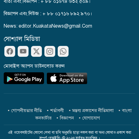
বার্তা এবং বিজ্ঞাপন : + ৮৮ ০১৬৭৪ ৬৩২ ৫০৯।
একদিনে ৩০০ থেকে নেমে ১৫০
টাকা কাঁচা মরিচ
বিজ্ঞাপন এবং নিউজ : + ৮৮ ০১৭১৬ ৮৯২ ৯৭০।
News: editor.KuakataNews@gmail.Com
প্রধানমন্ত্রীকে নিয়ে ‘আপত্তিকর
সোশ্যাল মিডিয়া
পোস্ট’, গ্রেপ্তার এনসিপির বহিষ্কৃত
নেতা
শান্তির বাংলাদেশ চাই, সংঘাতের
মোবাইল অ্যাপস ডাউনলোড করুন
নয়: মিজানুর রহমান আজহারী
ভারতে যাওয়ার পথে বেনাপোলে
আওয়ামী লীগের নেতা আটক
গোপনীয়তার নীতি
শর্তাবলী
মন্তব্য প্রকাশের নীতিমালা
বাংলা
কনভার্টার
বিজ্ঞাপন
যোগাযোগ
পরকীয়ার অভিযোগে আটক কনটেন্ট
ক্রিয়েটর রিপন মিয়া
এই ওয়েবসাইটের কোনো লেখা বা ছবি অনুমতি ছাড়া নকল করা বা অন্য কোথাও প্রকাশ করা
সম্পূর্ণ বেআইনি। © ২০২৪ সর্বস্বত্ব সংরক্ষিত ।