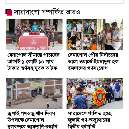
সারাবাংলা সম্পর্কিত আরও
বেনাপোল সীমান্তে পাচারের
বেনাপোল পৌর নির্বাচনের
আগেই ১ কোটি ১০ লাখ
আগে ওয়ার্ডে ইমদাদুল হক
টাকার স্বর্ণসহ যুবক আটক
ইমদাদের গণসংযোগ
জুলাই গণঅভ্যুত্থান দিবস
সারাদেশে পালিত হচ্ছে
উপলক্ষে বেনাপোল
জুলাই গণ-অভ্যুত্থানের
স্থলবন্দরে আমদানি-রপ্তানি
দ্বিতীয় বর্ষপূর্তি