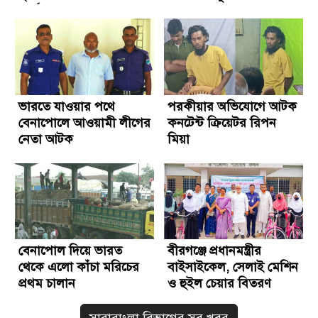
কার্যক্রম বন্ধ
ভারতে যাওয়ার পথে
পরকীয়ার অভিযোগে আটক
বেনাপোলে আওয়ামী লীগের
কনটেন্ট ক্রিয়েটর রিপন
নেতা আটক
মিয়া
বেনাপোল দিয়ে ভারত
বীরগঞ্জে প্রধানমন্ত্রীর
থেকে এলো কাঁচা মরিচের
বাইসাইকেল, সেলাই মেশিন
প্রথম চালান
ও হুইল চেয়ার বিতরণ
সারাবাংলা বিভাগের সব খবর