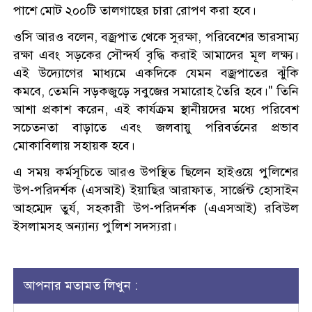
পাশে মোট ২০০টি তালগাছের চারা রোপণ করা হবে।
ওসি আরও বলেন, বজ্রপাত থেকে সুরক্ষা, পরিবেশের ভারসাম্য
রক্ষা এবং সড়কের সৌন্দর্য বৃদ্ধি করাই আমাদের মূল লক্ষ্য।
এই উদ্যোগের মাধ্যমে একদিকে যেমন বজ্রপাতের ঝুঁকি
কমবে, তেমনি সড়কজুড়ে সবুজের সমারোহ তৈরি হবে।" তিনি
আশা প্রকাশ করেন, এই কার্যক্রম স্থানীয়দের মধ্যে পরিবেশ
সচেতনতা বাড়াতে এবং জলবায়ু পরিবর্তনের প্রভাব
মোকাবিলায় সহায়ক হবে।
এ সময় কর্মসূচিতে আরও উপস্থিত ছিলেন হাইওয়ে পুলিশের
উপ-পরিদর্শক (এসআই) ইয়াছির আরাফাত, সার্জেন্ট হোসাইন
আহম্মেদ তুর্য, সহকারী উপ-পরিদর্শক (এএসআই) রবিউল
ইসলামসহ অন্যান্য পুলিশ সদস্যরা।
আপনার মতামত লিখুন :