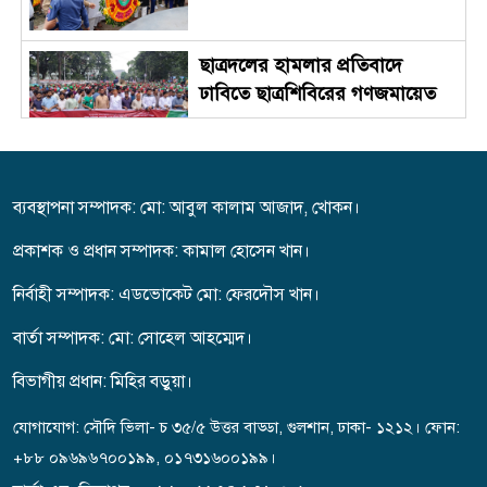
ছাত্রদলের হামলার প্রতিবাদে
ঢাবিতে ছাত্রশিবিরের গণজমায়েত
জুলাই স্মৃতি জাদুঘর উদ্বোধন
করলেন প্রধানমন্ত্রী
ব্যবস্থাপনা সম্পাদক: মো: আবুল কালাম আজাদ, খোকন।
প্রকাশক ও প্রধান সম্পাদক: কামাল হোসেন খান।
সাত শিক্ষাপ্রতিষ্ঠানে ছাত্রদল- শিবির
নির্বাহী সম্পাদক: এডভোকেট মো: ফেরদৌস খান।
সংঘর্ষ, আহত শতাধিক
বার্তা সম্পাদক: মো: সো‌হেল আহম্মেদ।
বিভাগীয় প্রধান: মিহির বড়ুয়া।
শ্রীলঙ্কায় বন্যা ও ভূমিধসে ৭ জনের
মৃত্যু, স্কুল কলেজ বন্ধ ঘোষণা
যোগাযোগ: সৌদি ভিলা- চ ৩৫/৫ উত্তর বাড্ডা, গুলশান, ঢাকা- ১২১২। ফোন:
+৮৮ ০৯৬৯৬৭০০১৯৯, ০১৭৩১৬০০১৯৯।