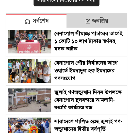
সর্বশেষ
জনপ্রিয়
বেনাপোল সীমান্তে পাচারের আগেই
১ কোটি ১০ লাখ টাকার স্বর্ণসহ
যুবক আটক
বেনাপোল পৌর নির্বাচনের আগে
ওয়ার্ডে ইমদাদুল হক ইমদাদের
গণসংযোগ
জুলাই গণঅভ্যুত্থান দিবস উপলক্ষে
বেনাপোল স্থলবন্দরে আমদানি-
রপ্তানি কার্যক্রম বন্ধ
সারাদেশে পালিত হচ্ছে জুলাই গণ-
অভ্যুত্থানের দ্বিতীয় বর্ষপূর্তি