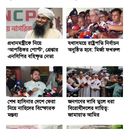
প্রধানমন্ত্রীকে নিয়ে
যথাসময়ে রাষ্ট্রপতি নির্বাচন
‘আপত্তিকর পোস্ট’, গ্রেপ্তার
অনুষ্ঠিত হবে: মির্জা ফখরুল
এনসিপির বহিষ্কৃত নেতা
শেখ হাসিনার দেশে ফেরা
জনগণের দাবি তুলে ধরা
নিয়ে নাহিদের বিস্ফোরক
বিরোধীদলের দায়িত্ব:
মন্তব্য
জামায়াত আমির