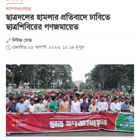
সাত শিক্ষাপ্রতিষ্ঠানে ছাত্রদল- শিবির
ক্যাম্পাসগুলোতে:
সংঘর্ষ, আহত শতাধিক
ছাত্রদলের হামলার প্রতিবাদে ঢাবিতে
ছাত্রশিবিরের গণজমায়েত
শ্রীলঙ্কায় বন্যা ও ভূমিধসে ৭ জনের
নিউজ ডেস্ক
মৃত্যু, স্কুল কলেজ বন্ধ ঘোষণা
প্রকাশিত:০৫ আগস্ট, ২০২৬, ১২:১৪ দুপুর
একদিনে ৩০০ থেকে নেমে ১৫০
টাকা কাঁচা মরিচ
প্রধানমন্ত্রীকে নিয়ে ‘আপত্তিকর
পোস্ট’, গ্রেপ্তার এনসিপির বহিষ্কৃত
নেতা
শান্তির বাংলাদেশ চাই, সংঘাতের
নয়: মিজানুর রহমান আজহারী