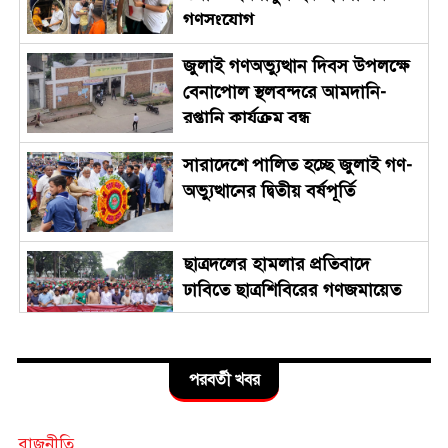
গণসংযোগ
জুলাই গণঅভ্যুত্থান দিবস উপলক্ষে
বেনাপোল স্থলবন্দরে আমদানি-
রপ্তানি কার্যক্রম বন্ধ
সারাদেশে পালিত হচ্ছে জুলাই গণ-
অভ্যুত্থানের দ্বিতীয় বর্ষপূর্তি
ছাত্রদলের হামলার প্রতিবাদে
ঢাবিতে ছাত্রশিবিরের গণজমায়েত
জুলাই স্মৃতি জাদুঘর উদ্বোধন
পরবর্তী খবর
করলেন প্রধানমন্ত্রী
রাজনীতি