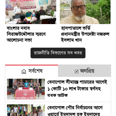
বাংলার নবাব
হাসপাতালে ভর্তি
সিরাজউদ্দৌলার স্মরণে
প্রধানমন্ত্রীর উপদেষ্টা নজরুল
আলোচনা সভা
ইসলাম খান
রাজনীতি বিভাগের সব খবর
সর্বশেষ
জনপ্রিয়
বেনাপোল সীমান্তে পাচারের আগেই
১ কোটি ১০ লাখ টাকার স্বর্ণসহ
যুবক আটক
বেনাপোল পৌর নির্বাচনের আগে
ওয়ার্ডে ইমদাদুল হক ইমদাদের