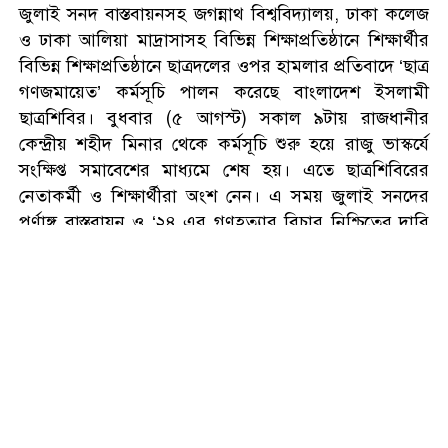
জুলাই সনদ বাস্তবায়নসহ জগন্নাথ বিশ্ববিদ্যালয়, ঢাকা কলেজ
ও ঢাকা আলিয়া মাদ্রাসাসহ বিভিন্ন শিক্ষাপ্রতিষ্ঠানে শিক্ষার্থীর
ভারতে যাওয়ার পথে বেনাপোলে
বিভিন্ন শিক্ষাপ্রতিষ্ঠানে ছাত্রদলের ওপর হামলার প্রতিবাদে ‘ছাত্র
আওয়ামী লীগের নেতা আটক
গণজমায়েত’ কর্মসূচি পালন করেছে বাংলাদেশ ইসলামী
ছাত্রশিবির। বুধবার (৫ আগস্ট) সকাল ৯টায় রাজধানীর
কেন্দ্রীয় শহীদ মিনার থেকে কর্মসূচি শুরু হয়ে রাজু ভাস্কর্যে
পরকীয়ার অভিযোগে আটক কনটেন্ট
সংক্ষিপ্ত সমাবেশের মাধ্যমে শেষ হয়। এতে ছাত্রশিবিরের
ক্রিয়েটর রিপন মিয়া
নেতাকর্মী ও শিক্ষার্থীরা অংশ নেন। এ সময় জুলাই সনদের
পূর্ণাঙ্গ বাস্তবায়ন ও ‘২৪ এর গণহত্যার বিচার নিশ্চিতের দাবি
জানানো হয়।
জুলাইয়ে ৩.৮৯ বিলিয়ন মার্কিন
ডলারের পোশাক রপ্তানি
সাবেক কেন্দ্রীয় সভাপতি রফিকুল ইসলাম খান, শিবির কাওকে
ভয় পাবেনা । হাসিনা পালিয়েছিল এই দিনেই। রোন্না করা
ভাত খেয়ে যেতে পারেননি। বর্তমান সরকার ভালোভাবে
আগামীকাল ৫ আগস্ট ‘জুলাই স্মৃতি
দেখেছে। সুতারাং সতরর্ক হোন। গতকাল জগন্নাথ
জাদুঘর’ উদ্বোধন করবেন প্রধানমন্ত্রী
বিশ্ববিদ্যালয়, ঢাকা আলিয়া মাদ্রাসায় হামলা চালানো হয়েছে।
আজকের মধ্যেই বিচার নিশ্চিত করতে হবে। যদি সন্ত্রাসীদের
বিচার করতে না পারেন, তাহলে দেশবাসী ধরে নিবে, আমরা