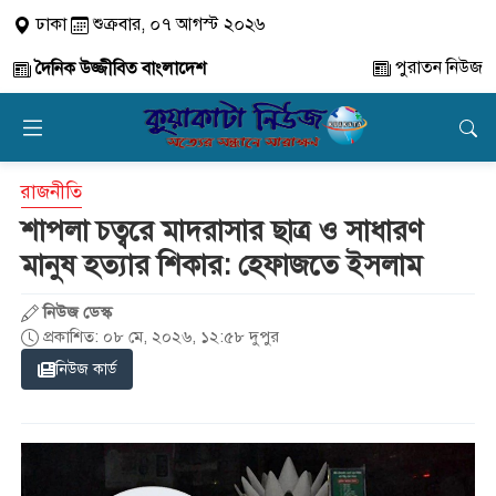
ঢাকা
শুক্রবার, ০৭ আগস্ট ২০২৬
পুরাতন নিউজ
দৈনিক উজ্জীবিত বাংলাদেশ
রাজনীতি
শাপলা চত্বরে মাদরাসার ছাত্র ও সাধারণ
মানুষ হত্যার শিকার: হেফাজতে ইসলাম
নিউজ ডেস্ক
প্রকাশিত: ০৮ মে, ২০২৬, ১২:৫৮ দুপুর
নিউজ কার্ড