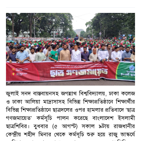
জুলাই স্মৃতি জাদুঘর উদ্বোধন
করলেন প্রধানমন্ত্রী
সাত শিক্ষাপ্রতিষ্ঠানে ছাত্রদল- শিবির
সংঘর্ষ, আহত শতাধিক
শ্রীলঙ্কায় বন্যা ও ভূমিধসে ৭ জনের
মৃত্যু, স্কুল কলেজ বন্ধ ঘোষণা
জুলাই সনদ বাস্তবায়নসহ জগন্নাথ বিশ্ববিদ্যালয়, ঢাকা কলেজ
ও ঢাকা আলিয়া মাদ্রাসাসহ বিভিন্ন শিক্ষাপ্রতিষ্ঠানে শিক্ষার্থীর
একদিনে ৩০০ থেকে নেমে ১৫০
বিভিন্ন শিক্ষাপ্রতিষ্ঠানে ছাত্রদলের ওপর হামলার প্রতিবাদে ‘ছাত্র
টাকা কাঁচা মরিচ
গণজমায়েত’ কর্মসূচি পালন করেছে বাংলাদেশ ইসলামী
ছাত্রশিবির। বুধবার (৫ আগস্ট) সকাল ৯টায় রাজধানীর
কেন্দ্রীয় শহীদ মিনার থেকে কর্মসূচি শুরু হয়ে রাজু ভাস্কর্যে
প্রধানমন্ত্রীকে নিয়ে ‘আপত্তিকর