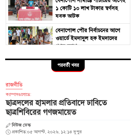
বেনাপোল সীমান্তে পাচারের আগেই
১ কোটি ১০ লাখ টাকার স্বর্ণসহ
যুবক আটক
বেনাপোল পৌর নির্বাচনের আগে
ওয়ার্ডে ইমদাদুল হক ইমদাদের
গণসংযোগ
জুলাই গণঅভ্যুত্থান দিবস উপলক্ষে
পরবর্তী খবর
বেনাপোল স্থলবন্দরে আমদানি-
রপ্তানি কার্যক্রম বন্ধ
রাজনীতি
সারাদেশে পালিত হচ্ছে জুলাই গণ-
ক্যাম্পাসগুলোতে:
অভ্যুত্থানের দ্বিতীয় বর্ষপূর্তি
ছাত্রদলের হামলার প্রতিবাদে ঢাবিতে
ছাত্রশিবিরের গণজমায়েত
ছাত্রদলের হামলার প্রতিবাদে
নিউজ ডেস্ক
ঢাবিতে ছাত্রশিবিরের গণজমায়েত
প্রকাশিত:০৫ আগস্ট, ২০২৬, ১২:১৪ দুপুর