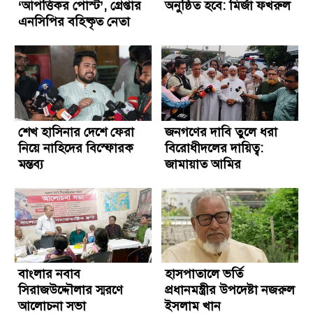
‘আপত্তিকর পোস্ট’, গ্রেপ্তার
অনুষ্ঠিত হবে: মির্জা ফখরুল
এনসিপির বহিষ্কৃত নেতা
শেখ হাসিনার দেশে ফেরা
জনগণের দাবি তুলে ধরা
নিয়ে নাহিদের বিস্ফোরক
বিরোধীদলের দায়িত্ব:
মন্তব্য
জামায়াত আমির
বাংলার নবাব
হাসপাতালে ভর্তি
সিরাজউদ্দৌলার স্মরণে
প্রধানমন্ত্রীর উপদেষ্টা নজরুল
আলোচনা সভা
ইসলাম খান