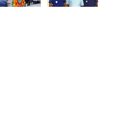
েশে পালিত হচ্ছে
ভারতে যাওয়ার পথে
একদিনে ৩০০ থেকে নেমে ১৫০ টাকা
 গণ-অভ্যুত্থানের দ্বিতীয়
বেনাপোলে আওয়ামী লীগের
কাঁচা মরিচ
্তি
নেতা আটক
প্রধানমন্ত্রীকে নিয়ে ‘আপত্তিকর পোস্ট’,
গ্রেপ্তার এনসিপির বহিষ্কৃত নেতা
য়ার অভিযোগে আটক
বেনাপোল দিয়ে ভারত থেকে
শান্তির বাংলাদেশ চাই, সংঘাতের নয়:
্ট ক্রিয়েটর রিপন মিয়া
এলো কাঁচা মরিচের প্রথম
মিজানুর রহমান আজহারী
চালান
ভারতে যাওয়ার পথে বেনাপোলে
আওয়ামী লীগের নেতা আটক