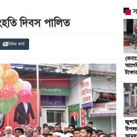
স
সংহতি দিবস পালিত
নিউজ কার্ড
বেনাপ
আগেই
টাকার
জুলাই
উপলক্
আমদান