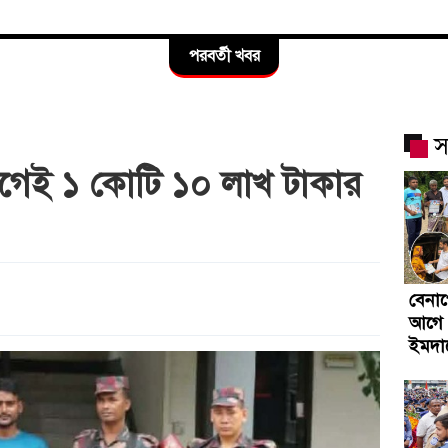
পরবর্তী খবর
স
আগেই ১ কোটি ১০ লাখ টাকার
বেনা
আগে 
ইমদা