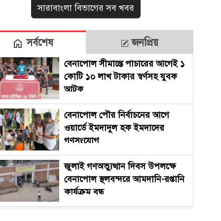
সারাবাংলা বিভাগের সব খবর
সর্বশেষ
জনপ্রিয়
বেনাপোল সীমান্তে পাচারের আগেই ১
কোটি ১০ লাখ টাকার স্বর্ণসহ যুবক
আটক
বেনাপোল পৌর নির্বাচনের আগে
ওয়ার্ডে ইমদাদুল হক ইমদাদের
গণসংযোগ
জুলাই গণঅভ্যুত্থান দিবস উপলক্ষে
বেনাপোল স্থলবন্দরে আমদানি-রপ্তানি
কার্যক্রম বন্ধ
সারাদেশে পালিত হচ্ছে জুলাই গণ-