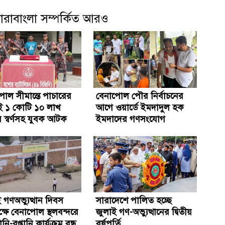
ারাবাংলা সম্পর্কিত আরও
োল সীমান্তে পাচারের
বেনাপোল পৌর নির্বাচনের
 ১ কোটি ১০ লাখ
আগে ওয়ার্ডে ইমদাদুল হক
 স্বর্ণসহ যুবক আটক
ইমদাদের গণসংযোগ
 গণঅভ্যুত্থান দিবস
সারাদেশে পালিত হচ্ছে
ষে বেনাপোল স্থলবন্দরে
জুলাই গণ-অভ্যুত্থানের দ্বিতীয়
ি-রপ্তানি কার্যক্রম বন্ধ
বর্ষপূর্তি