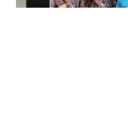
মো. সাইদুল ইসলাম:
যশোরের বেনাপোল সীমান্ত দিয়ে
মূল্যের স্বর্ণসহ এক পাচারকারীকে আটক করেছে বিজিবি।
বুধবার ভোররাতে যশোর-বেনাপোল মহাসড়কের দরগাহ ফি