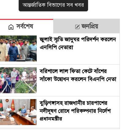
আন্তর্জাতিক বিভাগের সব খবর
সর্বশেষ
জনপ্রিয়
জুলাই স্মৃতি জাদুঘর পরিদর্শন করলেন
এনসিপি নেতারা
বরিশালে লাল ফিতা কেটে বাঁশের
সাঁকো উদ্বোধন করলেন বিএনপি নেতা
বুড়িগঙ্গাসহ রাজধানীর চারপাশের
নদীদূষণ রোধে পরিকল্পনার নির্দেশ
প্রধানমন্ত্রীর
ফতুল্লা ভেঙে হচ্ছে নতুন থানা, লিখিত