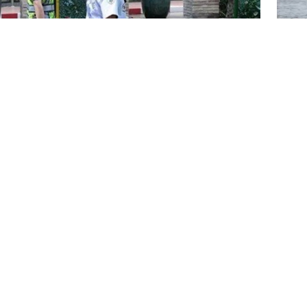
শ্রীল
জনের 
ঘোষণ
স্পেন
নামে একটি স্কুলে গোলাগুলির ঘটনায় অন্তত ছয়জন নিহত
জরুরি
্য জানায়। থাইল্যান্ড পুলিশের দেওয়া প্রতিবেদন অনুযায়ী,
 অবস্থা গুরুতর।
য়া যায়নি। তবে নবম শ্রেণির ১৪ বছর বয়সী এক ছাত্রকে
টনায় জরুরি উদ্ধারকারী দল পাঠানো হয়েছে। পুলিশ আরও
প্রাণ বাঁচাতে দৌড়াতে দেখা গেছে। আইনশৃঙ্খলা বাহিনী উক্ত