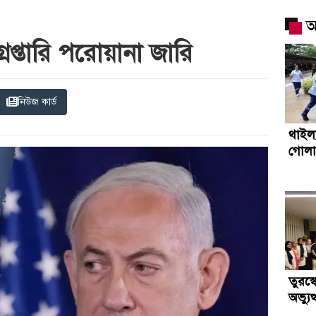
আ
্রেপ্তারি পরোয়ানা জারি
নিউজ কার্ড
থাইল্য
গোলা
তুরস্ক
অভ্যু