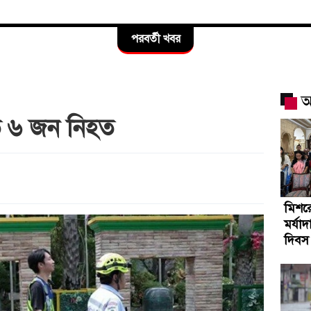
পরবর্তী খবর
আ
তে ৬ জন নিহত
মিশর
মর্যা
দিবস