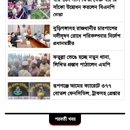
সাঁকো উদ্বোধন করলেন বিএনপি
নেতা
বুড়িগঙ্গাসহ রাজধানীর চারপাশের
নদীদূষণ রোধে পরিকল্পনার নির্দেশ
প্রধানমন্ত্রীর
ফতুল্লা ভেঙে হচ্ছে নতুন থানা,
লিখিত প্রস্তাব পাঠালেন এমপি
রূপগঞ্জে আমের ক্যারেটে ৩৭৭
বোতল ফেনসিডিল, ট্রাকসহ গ্রেপ্তার
১
শ্রীপুরের কৃতি সন্তান লায়ন গনি
পরবর্তী খবর
মিয়া বাবুল পেলেন নিসচা বিশেষ
সম্মাননা ২০২৬