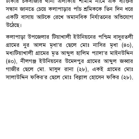
ঢাকার চকবাজার থানা এলাকায় শামীম নামে এক ব্যক্তির
আইনের খসড়া প্রকাশ
সন্ধান জানতে চেয়ে কলাপাড়ার পাঁচ শ্রমিককে তিন দিন ধরে
একটি বাসায় আটকে রেখে অমানবিক নির্যাতনের অভিযোগ
উঠেছে।
থাইল্যান্ডের স্কুলে গোলাগুলিতে ৬
জন নিহত
কলাপাড়া উপজেলার টিয়াখালী ইউনিয়নের পশ্চিম বাদুরতলী
গ্রামের নুর আলম মৃধা’র ছেলে মোঃ নাসির মৃধা (৪০),
মধ্যটিয়াখালী গ্রামের মৃত আব্দুল হালিম প্যাদা’র মাইনউদ্দিন
আন্তর্জাতিক আদিবাসী দিবস ২০২৬:
(৪০), নীলগঞ্জ ইউনিয়নের উমেদপুর গ্রামের আব্দুল জব্বার
আদিবাসী জনগোষ্ঠীর অধিকার
গাজীর ছেলে মো. মাসুদ রানা (২৮), একই গ্রামের মোঃ
রক্ষার সংগ্রাম
সালাউদ্দিন ফকির’র ছেলে মোঃ বিল্লাল হোসেন ফকির (২৮),
একই গ্রামের মোঃ সালাউদ্দিন ফকির’র ছেলে মোঃ মাসুম বিল্লা
ফতুল্লায় ১০পাতা হেরোইনসহ
ফকির ওরফে জাহাঙ্গীর (৩৬)। এ ঘটনায় ভুক্তভোগী মো.
মোহন গ্রেপ্তার
মাসুদ রানা বাদী হয়ে চকবাজার মডেল থানায় একটি এজাহার
দায়ের করেছেন।
ফতুল্লায় এএসআই হামিদ খানকে
এজাহার সূত্রে জানা যায়, ২১ জুলাই দুপুর থেকে ২৩ জুলাই
বহালের দাবিতে ‘জুলাই যোদ্ধাদের’
সকাল পর্যন্ত চকবাজার থানাধীন হাজী বালু রোডের একটি
আবেদন
বাসায় ভুক্তভোগীদের আটকে রাখা হয়। অভিযোগে বলা