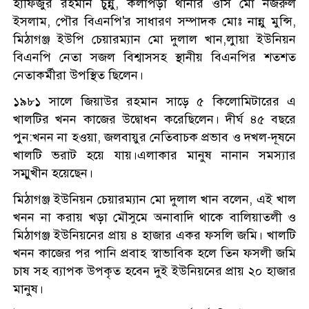
হাফিজুর রহমান চুন্নু, কলাপড়া থানার ওসি মো নজরুল
ইসলাম, পৌর বিএনপি'র সাধারণ সম্পাদক মোঃ নান্নু মুন্সি,
মিঠাগঞ্জ ইউপি চেয়ারম্যান মো দুলাল খান,লাুয়া ইউনিয়ন
বিএনপি নেতা সজল বিশ্বাসসহ স্থানীয় বিএনপির শতশত
নেতাকর্মীরা উপস্থিত ছিলেন।
১৯৮১ সালে জিয়াউর রহমান সাড়ে ৫ কিলোমিটারের এ
খালটির খনন কাজের উদ্বোধন করেছিলেন। দীর্ঘ ৪৫ বছরে
পুন:খনন না হওয়া, জলবায়ুর নেতিবাচক প্রভাব ও দখল-দূষনে
খালটি ভরাট হয়ে যায়।এলাকার মানুষ নানান সমস্যার
সম্মুখীন হয়েছেন।
মিঠাগঞ্জ ইউনিয়ন চেয়ারম্যান মো দুলাল খান বলেন, এই খাল
খনন না করায় খড়া মৌসুমে অনাবাদি থাকে বালিয়াতলী ও
মিঠাগঞ্জ ইউনিয়নের প্রায় ৪ হাজার একর ফসলি জমি। খালটি
খনন কাজের পর পানি প্রবাহ স্বাভাবিক হলে তিন ফসলী জমি
চাষ সহ ব্যাপক উপকৃত হবেন দুই ইউনিয়নের প্রায় ২০ হাজার
মানুষ।