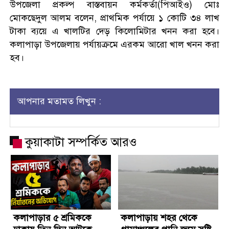
উপজেলা প্রকল্প বাস্তবায়ন কর্মকর্তা(পিআইও) মোঃ
মোকছেদুল আলম বলেন, প্রাথমিক পর্যায়ে ১ কোটি ৩৪ লাখ
টাকা ব্যয়ে এ খালটির দেড় কিলোমিটার খনন করা হবে।
কলাপাড়া উপজেলায় পর্যায়ক্রমে এরকম আরো খাল খনন করা
হব।
আপনার মতামত লিখুন :
কুয়াকাটা সম্পর্কিত আরও
কলাপাড়ার ৫ শ্রমিককে
কলাপাড়ায় শহর থেকে