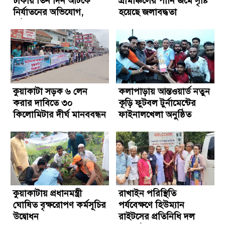
ঢাকায় তিন দিন আটকে
গ্রামাঞ্চলের পানি জমে সৃষ্টি
নির্যাতনের অভিযোগ,
হয়েছে জলাবদ্ধতা
আটক-৩
কুয়াকাটা সড়ক ৬ লেন
কলাপাড়ায় আন্তওয়ার্ড নতুন
করার দাবিতে ৩০
কূড়ি ফুটবল টুর্নামেন্টের
কিলোমিটার দীর্ঘ মানববন্ধন
ফাইনালখেলা অনুষ্ঠিত
কুয়াকাটায় প্রধানমন্ত্রী
রাখাইন পরিস্থিতি
ঘোষিত বৃক্ষরোপণ কর্মসূচির
পর্যবেক্ষণে হিউম্যান
উদ্বোধন
রাইটসের প্রতিনিধি দল