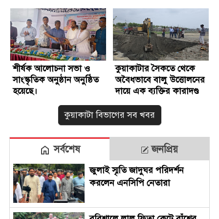
কুয়াকাটায়
শীর্ষক আলোচনা সভা ও
কুয়াকাটার সৈকতে থেকে
সাংস্কৃতিক অনুষ্ঠান অনুষ্ঠিত
অবৈধভাবে বালু উত্তোলনের
হয়েছে।
দায়ে এক ব্যক্তির কারাদণ্ড
কুয়াকাটা বিভাগের সব খবর
সর্বশেষ
জনপ্রিয়
জুলাই স্মৃতি জাদুঘর পরিদর্শন
করলেন এনসিপি নেতারা
বরিশালে লাল ফিতা কেটে বাঁশের