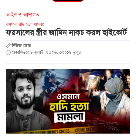
রপ্তানি কার্যক্রম বন্ধ
আইন ও আদালত
সারাদেশে পালিত হচ্ছে জুলাই গণ-
ওসমান হাদি হত্যা মামলা:
অভ্যুত্থানের দ্বিতীয় বর্ষপূর্তি
ফয়সালের স্ত্রীর জামিন নাকচ করল হাইকোর্ট
নিউজ ডেস্ক
ছাত্রদলের হামলার প্রতিবাদে
প্রকাশিত:২৬ জুলাই, ২০২৬, ০২:৩৬ দুপুর
ঢাবিতে ছাত্রশিবিরের গণজমায়েত
জুলাই স্মৃতি জাদুঘর উদ্বোধন
করলেন প্রধানমন্ত্রী
সাত শিক্ষাপ্রতিষ্ঠানে ছাত্রদল- শিবির
সংঘর্ষ, আহত শতাধিক