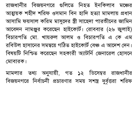
শ্রীলঙ্কায় বন্যা ও ভূমিধসে ৭ জনের
রাজধানীর বিজয়নগরে গুলিতে নিহত ইনকিলাব মঞ্চের
মৃত্যু, স্কুল কলেজ বন্ধ ঘোষণা
আহ্বায়ক শহীদ শরিফ ওসমান বিন হাদি হত্যা মামলায় প্রধান
আসামি ফয়সাল করিম মাসুদের স্ত্রী সাহেদা পারভীনের জামিন
আবেদন নামঞ্জুর করেছেন হাইকোর্ট। রোববার (২৬ জুলাই)
একদিনে ৩০০ থেকে নেমে ১৫০
বিচারপতি মো. খায়রুল আলম ও বিচারপতি এ কে এম
টাকা কাঁচা মরিচ
রবিউল হাসানের সমন্বয়ে গঠিত হাইকোর্ট বেঞ্চ এ আদেশ দেন।
বিষয়টি নিশ্চিত করেছেন সহকারী অ্যাটর্নি জেনারেল হোসনে
মোবারক।
প্রধানমন্ত্রীকে নিয়ে ‘আপত্তিকর
মামলার তথ্য অনুযায়ী, গত ১২ ডিসেম্বর রাজধানীর
পোস্ট’, গ্রেপ্তার এনসিপির বহিষ্কৃত
বিজয়নগরে নির্বাচনী প্রচারণার সময় সশস্ত্র দুর্বৃত্তরা শরিফ
নেতা
ওসমান বিন হাদিকে গুলি করে। গুরুতর আহত অবস্থায় তাকে
শান্তির বাংলাদেশ চাই, সংঘাতের
উন্নত চিকিৎসার জন্য সিঙ্গাপুরে নেওয়া হলে সেখানে
নয়: মিজানুর রহমান আজহারী
চিকিৎসাধীন অবস্থায় তার মৃত্যু হয়।
এ ঘটনায় ১৪ ডিসেম্বর রাতে ইনকিলাব মঞ্চের সদস্যসচিব
আবদুল্লাহ আল জাবের হত্যাচেষ্টার অভিযোগে মামলা দায়ের
ভারতে যাওয়ার পথে বেনাপোলে
করেন। মামলার এজাহারে ফয়সাল করিম মাসুদ ওরফে দাউদ
আওয়ামী লীগের নেতা আটক