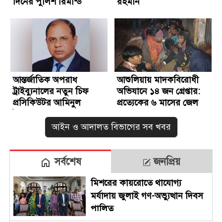
দিনের পুলিশ রিমান্ড
রহমান
আন্তর্জাতিক অপরাধ
আশুলিয়ায় মাদকবিরোধী
ট্রাইব্যুনালের নতুন চিফ
অভিযানে ১৪ জন গ্রেপ্তার:
প্রসিকিউটর আমিনুল
প্রত্যেকের ৬ মাসের জেল
ইসলাম
আইন ও আদালত বিভাগের সব খবর
সর্বশেষ
জনপ্রিয়
মিশরের কায়রোতে থাযোগ্য
মর্যাদায় জুলাই গণ-অভ্যুত্থান দিবস
পালিত