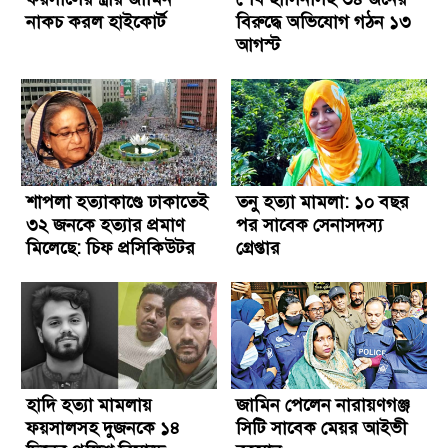
নাকচ করল হাইকোর্ট
বিরুদ্ধে অভিযোগ গঠন ১৩
আগস্ট
শাপলা হত্যাকাণ্ডে ঢাকাতেই
তনু হত্যা মামলা: ১০ বছর
৩২ জনকে হত্যার প্রমাণ
পর সাবেক সেনাসদস্য
মিলেছে: চিফ প্রসিকিউটর
গ্রেপ্তার
হাদি হত্যা মামলায়
জামিন পেলেন নারায়ণগঞ্জ
ফয়সালসহ দুজনকে ১৪
সিটি সাবেক মেয়র আইভী