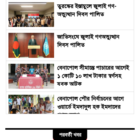
তুরস্কের ইস্তাম্বুলে জুলাই গণ-
অভ্যুত্থান দিবস পালিত
জাতিসংঘে জুলাই গণঅভ্যুত্থান
দিবস পালিত
বেনাপোল সীমান্তে পাচারের আগেই
১ কোটি ১০ লাখ টাকার স্বর্ণসহ
যুবক আটক
বেনাপোল পৌর নির্বাচনের আগে
ওয়ার্ডে ইমদাদুল হক ইমদাদের
গণসংযোগ
জুলাই গণঅভ্যুত্থান দিবস উপলক্ষে
পরবর্তী খবর
বেনাপোল স্থলবন্দরে আমদানি-