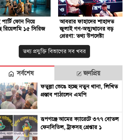
পার্টি ফোন নিয়ে
আবরার ফাহাদের শাহাদত
 রিয়েলমি ১৫ সিরিজ
জুলাই গণ-অভ্যুত্থানের বড়
প্রেরণা: তথ্য উপদেষ্টা
তথ্য প্রযুক্তি বিভাগের সব খবর
সর্বশেষ
জনপ্রিয়
ফতুল্লা ভেঙে হচ্ছে নতুন থানা, লিখিত
প্রস্তাব পাঠালেন এমপি
রূপগঞ্জে আমের ক্যারেটে ৩৭৭ বোতল
ফেনসিডিল, ট্রাকসহ গ্রেপ্তার ১