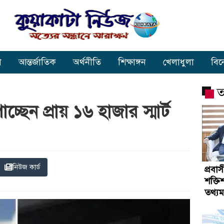
া
আন্তর্জাতিক
অর্থনীতি
শিক্ষাঙ্গন
খেলাধুলা
বি
ত
্ছেন প্রায় ১৬ হাজার স্মার্ট
নিউজ কার্ড
প্রবা
শক্তি
তথ্যমন্