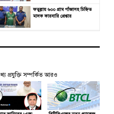
ফতুল্লায় ৬০০ গ্রাম গাঁজাসহ চিহ্নিত
মাদক কারবারি গ্রেপ্তার
চ্যানেল আইয়ের ‘আমরাই বাংলাদেশ’
টকশোতে সাইফুল ইসলাম সোহেল ও
চিত্রনায়ক ডিএ তায়েব
সিলেটের ওসমানীনগরে দুই বাসের
মুখোমুখি সংঘর্ষে ৮ জন নিহত
থ্য প্রযুক্তি সম্পর্কিত আরও
এসএসসির ফল প্রকাশ সোমবার,
যেভাবে দেখবেন ফলাফল
য়াত আমিরের ‘এক্স’
বিটিসিএলের নতুন প্যাকেজ