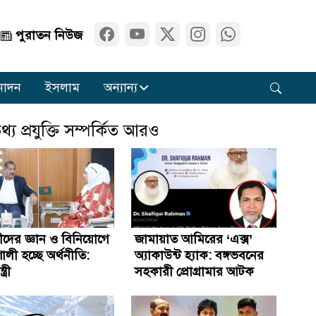
পুরাতন নিউজ
নোদন
ইসলাম
অন্যান্য
থ্য প্রযুক্তি সম্পর্কিত আরও
সীদের জ্ঞান ও বিনিয়োগে
জামায়াত আমিরের ‘এক্স’
শালী হচ্ছে অর্থনীতি:
অ্যাকাউন্ট হ্যাক: বঙ্গভবনের
ত্রী
সহকারী প্রোগ্রামার আটক