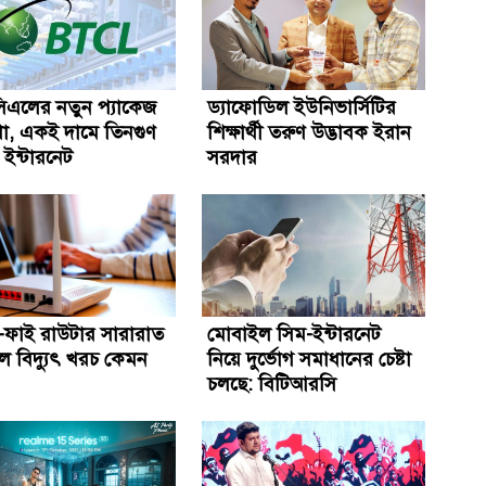
সিএলের নতুন প্যাকেজ
ড্যাফোডিল ইউনিভার্সিটির
া, একই দামে তিনগুণ
শিক্ষার্থী তরুণ উদ্ভাবক ইরান
ইন্টারনেট
সরদার
ই-ফাই রাউটার সারারাত
মোবাইল সিম-ইন্টারনেট
ে বিদ্যুৎ খরচ কেমন
নিয়ে দুর্ভোগ সমাধানের চেষ্টা
চলছে: বিটিআরসি