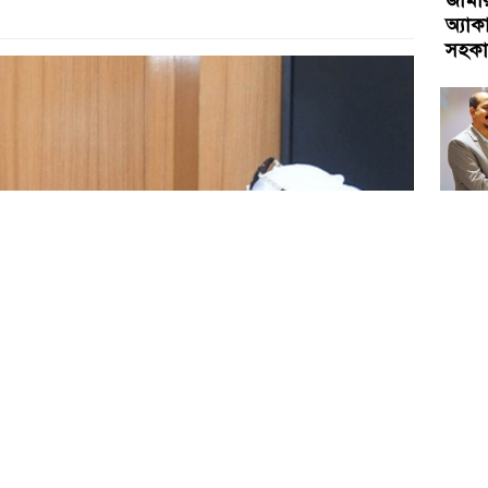
অ্যাক
সহকার
ড্যাফ
শিক্ষ
সরদ
মোবা
নিয়ে 