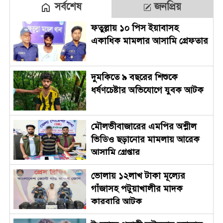
সর্বশেষ
জনপ্রিয়
ফতুল্লায় ১০ পিস ইয়াবাসহ
একাধিক মামলার আসামি গ্রেফতার
দুমকিতে ৯ বছরের শিশুকে
ধর্ষণচেষ্টার অভিযোগে যুবক আটক
মৌলভীবাজারের এমপির অশ্লীল
ভিডিও ছড়ানোর মামলায় আরেক
আসামি গ্রেপ্তার
ভোলায় ১২লাখ টাকা মূল্যের
গাঁজাসহ পটুয়াখালীর মাদক
কারবারি আটক