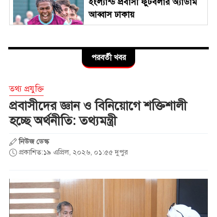
ইংল্যান্ড প্রবাসী ফুটবলার অ্যাডাম
আব্বাস ঢাকায়
ঝিনাইগাতীতে অবৈধ ভারতীয়
পরবর্তী খবর
বিভিন্ন ব্যান্ডের হুইস্কি মদ উদ্বার
তথ্য প্রযুক্তি
গরুবাহী ভুটভুটি-বাসের মুখোমুখি
প্রবাসীদের জ্ঞান ও বিনিয়োগে শক্তিশালী
সংঘর্ষে নিহত ৩, আহত ৪
হচ্ছে অর্থনীতি: তথ্যমন্ত্রী
নিউজ ডেস্ক
নারী ফুটবলে নতুন ইতিহাস
প্রকাশিত:১৯ এপ্রিল, ২০২৬, ০১:৫৫ দুপুর
ঋতুপর্ণা কে ছাড়াই এএফসি মিশনে
রাজশাহী
ড্যাবের প্রতিষ্ঠাবার্ষিকীতে চিকিৎসক
সমাবেশের উদ্বোধন করলেন