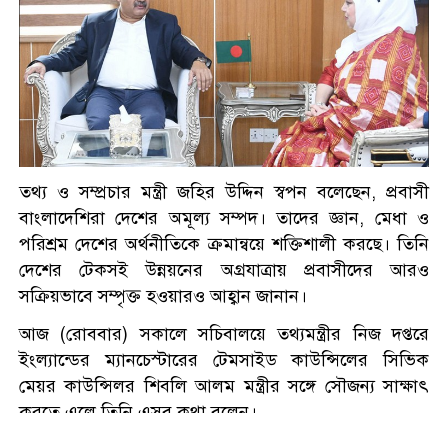
প্রধানমন্ত্রী
আগৈলঝাড়ায় ইউএনও’র নির্দেশের
১৩ দিন পর ফের সরকারি গাছ
কেটে নেয়ার অভিযোগ
জুলাই স্মৃতি জাদুঘর পরিদর্শন
করলেন এনসিপি নেতারা
তথ্য ও সম্প্রচার মন্ত্রী জহির উদ্দিন স্বপন বলেছেন, প্রবাসী
বাংলাদেশিরা দেশের অমূল্য সম্পদ। তাদের জ্ঞান, মেধা ও
পরিশ্রম দেশের অর্থনীতিকে ক্রমান্বয়ে শক্তিশালী করছে। তিনি
বরিশালে লাল ফিতা কেটে বাঁশের
দেশের টেকসই উন্নয়নের অগ্রযাত্রায় প্রবাসীদের আরও
সাঁকো উদ্বোধন করলেন বিএনপি
সক্রিয়ভাবে সম্পৃক্ত হওয়ারও আহ্বান জানান।
নেতা
আজ (রোববার) সকালে সচিবালয়ে তথ্যমন্ত্রীর নিজ দপ্তরে
বুড়িগঙ্গাসহ রাজধানীর চারপাশের
ইংল্যান্ডের ম্যানচেস্টারের টেমসাইড কাউন্সিলের সিভিক
নদীদূষণ রোধে পরিকল্পনার নির্দেশ
মেয়র কাউন্সিলর শিবলি আলম মন্ত্রীর সঙ্গে সৌজন্য সাক্ষাৎ
প্রধানমন্ত্রীর
করতে এলে তিনি এসব কথা বলেন।
ফতুল্লা ভেঙে হচ্ছে নতুন থানা,