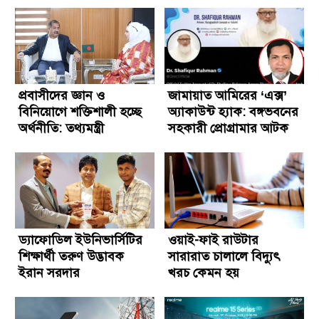
প্রবাসীদের জ্ঞান ও
জামায়াত আমিরের ‘এক্স’
বিনিয়োগে শক্তিশালী হচ্ছে
অ্যাকাউন্ট হ্যাক: বঙ্গভবনের
অর্থনীতি: তথ্যমন্ত্রী
সহকারী প্রোগ্রামার আটক
ড্যাফোডিল ইউনিভার্সিটির
ওয়াই-ফাই রাউটার
শিক্ষার্থী তরুণ উদ্ভাবক
সারারাত চালালে বিদ্যুৎ
ইরান সরদার
খরচ কেমন হয়