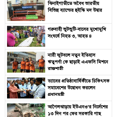
ঝিনাইগাতীতে অবৈধ ভারতীয়
বিভিন্ন ব্যান্ডের হুইস্কি মদ উদ্বার
গরুবাহী ভুটভুটি-বাসের মুখোমুখি
সংঘর্ষে নিহত ৩, আহত ৪
নারী ফুটবলে নতুন ইতিহাস
ঋতুপর্ণা কে ছাড়াই এএফসি মিশনে
রাজশাহী
ড্যাবের প্রতিষ্ঠাবার্ষিকীতে চিকিৎসক
সমাবেশের উদ্বোধন করলেন
প্রধানমন্ত্রী
আগৈলঝাড়ায় ইউএনও’র নির্দেশের
১৩ দিন পর ফের সরকারি গাছ