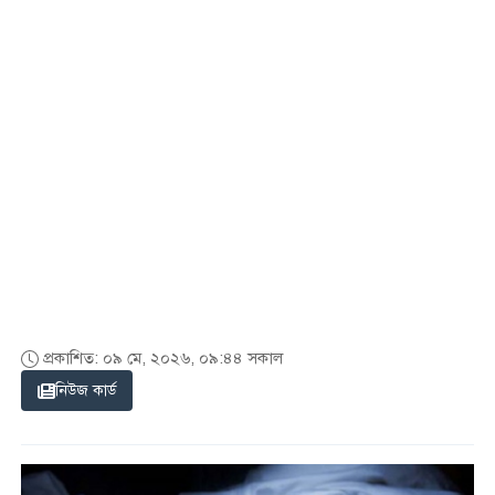
প্রকাশিত: ০৯ মে, ২০২৬, ০৯:৪৪ সকাল
নিউজ কার্ড