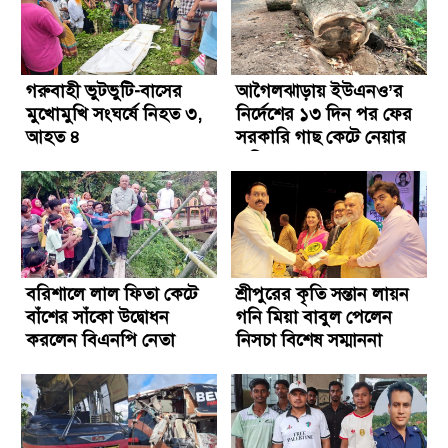
গরুবাহী ভুটভুটি-বাসের
আগৈলঝাড়ায় ইউএনও’র
মুখোমুখি সংঘর্ষে নিহত ৩,
নির্দেশের ১৩ দিন পর ফের
আহত ৪
সরকারি গাছ কেটে নেয়ার
অভিযোগ
বরিশালে লাল ফিতা কেটে
শ্রীপুরের কৃতি সন্তান লায়ন
বাঁশের সাঁকো উদ্বোধন
গনি মিয়া বাবুল পেলেন
করলেন বিএনপি নেতা
নিসচা বিশেষ সম্মাননা
২০২৬