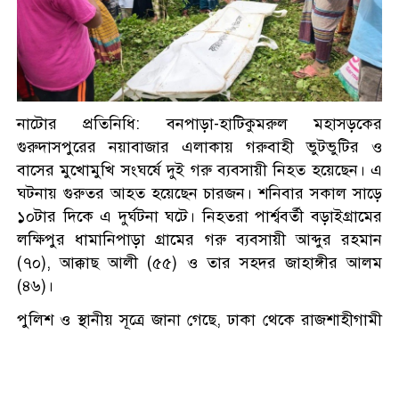
রূপগঞ্জে আমের ক্যারেটে ৩৭৭
বোতল ফেনসিডিল, ট্রাকসহ গ্রেপ্তার
১
শ্রীপুরের কৃতি সন্তান লায়ন গনি
মিয়া বাবুল পেলেন নিসচা বিশেষ
নাটোর প্রতিনিধি: বনপাড়া-হাটিকুমরুল মহাসড়কের
সম্মাননা ২০২৬
গুরুদাসপুরের নয়াবাজার এলাকায় গরুবাহী ভুটভুটির ও
বাসের মুখোমুখি সংঘর্ষে দুই গরু ব্যবসায়ী নিহত হয়েছেন। এ
ফতুল্লায় ৬০০ গ্রাম গাঁজাসহ চিহ্নিত
ঘটনায় গুরুতর আহত হয়েছেন চারজন। শনিবার সকাল সাড়ে
মাদক কারবারি গ্রেপ্তার
১০টার দিকে এ দুর্ঘটনা ঘটে। নিহতরা পার্শ্ববর্তী বড়াইগ্রামের
লক্ষিপুর ধামানিপাড়া গ্রামের গরু ব্যবসায়ী আব্দুর রহমান
(৭০), আক্কাছ আলী (৫৫) ও তার সহদর জাহাঙ্গীর আলম
চ্যানেল আইয়ের ‘আমরাই
(৪৬)।
বাংলাদেশ’ টকশোতে সাইফুল
ইসলাম সোহেল ও চিত্রনায়ক ডিএ
পুলিশ ও স্থানীয় সূত্রে জানা গেছে, ঢাকা থেকে রাজশাহীগামী
তায়েব
একটি বাসের সঙ্গে চান্দাইকোনা গরুর হাটে যাওয়ার পথে ওই
সিলেটের ওসমানীনগরে দুই বাসের
গরুবাহী ভুটভুটির মুখোমুখি সংঘর্ষ হয়। এসময় ভুটভুটিতে
মুখোমুখি সংঘর্ষে ৮ জন নিহত
থাকা এক গরু ব্যবসায়ী ঘটনাস্থলেই নিহত হন। গুরুতর আহত