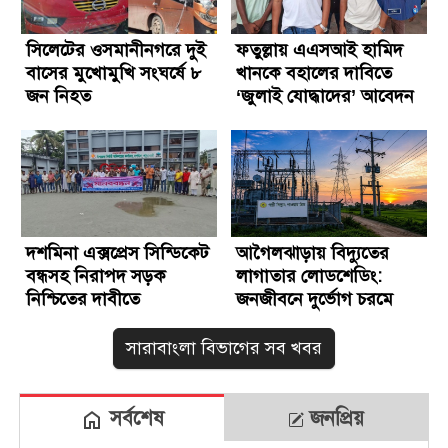
সিলেটের ওসমানীনগরে দুই
ফতুল্লায় এএসআই হামিদ
বাসের মুখোমুখি সংঘর্ষে ৮
খানকে বহালের দাবিতে
জন নিহত
‘জুলাই যোদ্ধাদের’ আবেদন
দশমিনা এক্সপ্রেস সিন্ডিকেট
আগৈলঝাড়ায় বিদ্যুতের
বন্ধসহ নিরাপদ সড়ক
লাগাতার লোডশেডিং:
নিশ্চিতের দাবীতে
জনজীবনে দুর্ভোগ চরমে
মানববন্ধন
সারাবাংলা বিভাগের সব খবর
সর্বশেষ
জনপ্রিয়